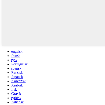
engelsk
fransk
tysk
Portugisisk
spansk
Russisk
Japansk
Koreansk
Arabisk
Irsk
Græsk
tyrkisk
Italiensk