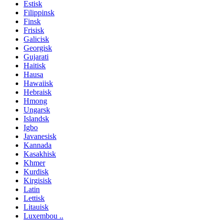
Estisk
Filippinsk
Finsk
Frisisk
Galicisk
Georgisk
Gujarati
Haitisk
Hausa
Hawaiisk
Hebraisk
Hmong
Ungarsk
Islandsk
Igbo
Javanesisk
Kannada
Kasakhisk
Khmer
Kurdisk
Kirgisisk
Latin
Lettisk
Litauisk
Luxembou ..