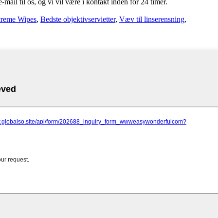
-mail til os, og vi vil være i kontakt inden for 24 timer.
creme Wipes
,
Bedste objektivservietter
,
Væv til linserensning
,