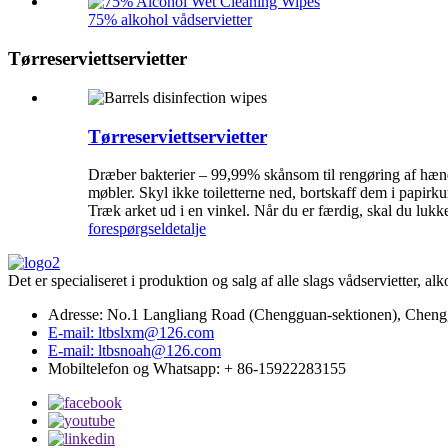
75% alkohol vådservietter
Tørreserviettservietter
Tørreserviettservietter
Dræber bakterier – 99,99% skånsom til rengøring af hænde
møbler. Skyl ikke toiletterne ned, bortskaff dem i papirku
Træk arket ud i en vinkel. Når du er færdig, skal du lukke 
forespørgsel
detalje
Det er specialiseret i produktion og salg af alle slags vådservietter, al
Adresse: No.1 Langliang Road (Chengguan-sektionen), Chengg
E-mail: ltbslxm@126.com
E-mail: ltbsnoah@126.com
Mobiltelefon og Whatsapp: + 86-15922283155