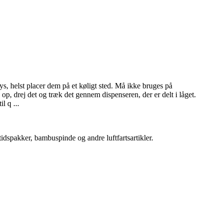
s, helst placer dem på et køligt sted. Må ikke bruges på
 op, drej det og træk det gennem dispenseren, der er delt i låget.
l q ...
åltidspakker, bambuspinde og andre luftfartsartikler.