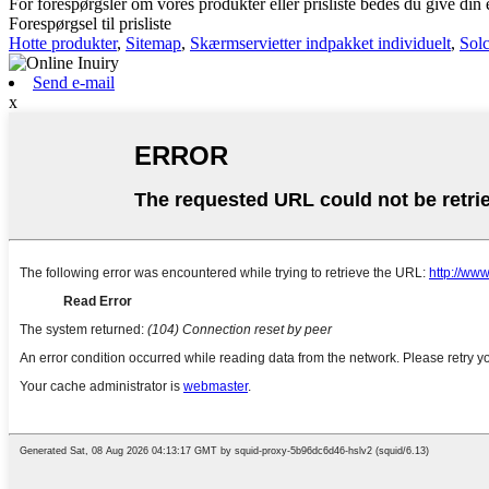
For forespørgsler om vores produkter eller prisliste bedes du give din e
Forespørgsel til prisliste
Hotte produkter
,
Sitemap
,
Skærmservietter indpakket individuelt
,
Sol
Send e-mail
x