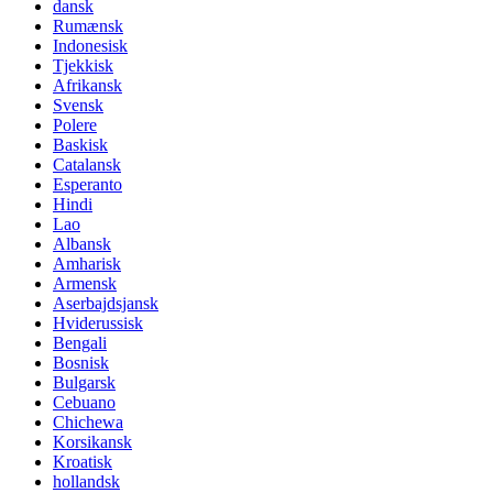
dansk
Rumænsk
Indonesisk
Tjekkisk
Afrikansk
Svensk
Polere
Baskisk
Catalansk
Esperanto
Hindi
Lao
Albansk
Amharisk
Armensk
Aserbajdsjansk
Hviderussisk
Bengali
Bosnisk
Bulgarsk
Cebuano
Chichewa
Korsikansk
Kroatisk
hollandsk