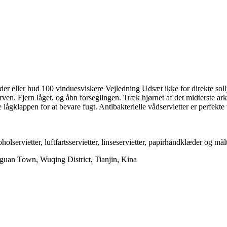
r eller hud 100 vinduesviskere Vejledning Udsæt ikke for direkte solly
rven. Fjern låget, og åbn forseglingen. Træk hjørnet af det midterste ark
lågklappen for at bevare fugt. Antibakterielle vådservietter er perfekte ti
koholservietter, luftfartsservietter, linseservietter, papirhåndklæder og m
uan Town, Wuqing District, Tianjin, Kina