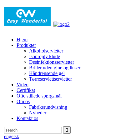
Hjem
Produkter
Alkoholservietter
Isoproply klude
Desinfektionsservietter
Briller uden øjne og linser
Håndrensende gel
Tørreserviettservietter
Video
Certifikat
Ofte stillede spørgsmål
Om os
Fabriksrundvisning
Nyheder
Kontakt os
engelsk