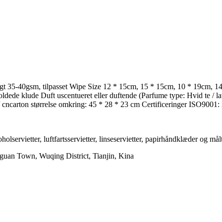
t 35-40gsm, tilpasset Wipe Size 12 * 15cm, 15 * 15cm, 10 * 19cm, 14 *
oldede klude Duft uscentueret eller duftende (Parfume type: Hvid te / 
k / cncarton størrelse omkring: 45 * 28 * 23 cm Certificeringer ISO900
koholservietter, luftfartsservietter, linseservietter, papirhåndklæder og m
uan Town, Wuqing District, Tianjin, Kina