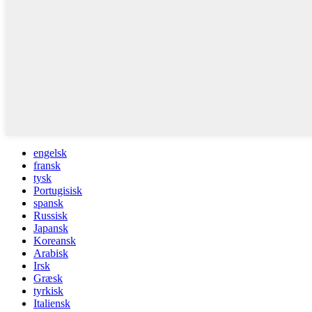
engelsk
fransk
tysk
Portugisisk
spansk
Russisk
Japansk
Koreansk
Arabisk
Irsk
Græsk
tyrkisk
Italiensk