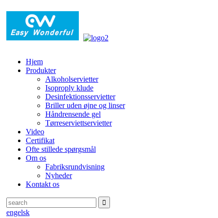
Hjem
Produkter
Alkoholservietter
Isoproply klude
Desinfektionsservietter
Briller uden øjne og linser
Håndrensende gel
Tørreserviettservietter
Video
Certifikat
Ofte stillede spørgsmål
Om os
Fabriksrundvisning
Nyheder
Kontakt os
engelsk