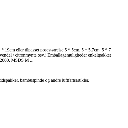
 19cm eller tilpasset posestørrelse 5 * 5cm, 5 * 5,7cm, 5 * 7
lavendel / citronmynte osv.) Emballagemuligheder enkeltpakket
1: 2000, MSDS M ...
åltidspakker, bambuspinde og andre luftfartsartikler.