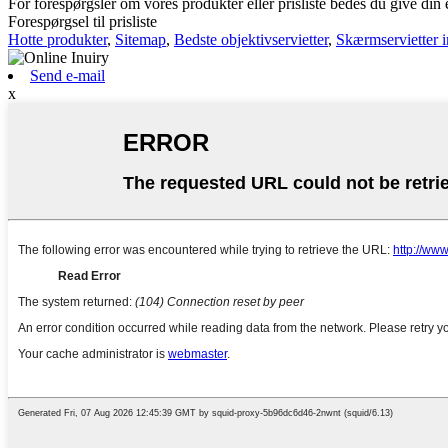
For forespørgsler om vores produkter eller prisliste bedes du give din e
Forespørgsel til prisliste
Hotte produkter
,
Sitemap
,
Bedste objektivservietter
,
Skærmservietter i
Send e-mail
x