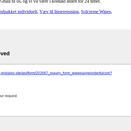
-mail til os, og vi vil være i kontakt inden for 24 timer.
ndpakket individuelt
,
Væv til linserensning
,
Solcreme Wipes
,