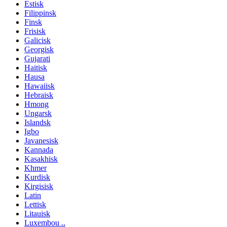
Estisk
Filippinsk
Finsk
Frisisk
Galicisk
Georgisk
Gujarati
Haitisk
Hausa
Hawaiisk
Hebraisk
Hmong
Ungarsk
Islandsk
Igbo
Javanesisk
Kannada
Kasakhisk
Khmer
Kurdisk
Kirgisisk
Latin
Lettisk
Litauisk
Luxembou ..