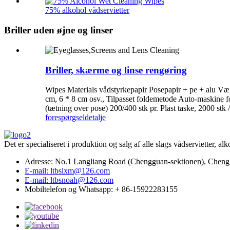
75% alkohol vådservietter
Briller uden øjne og linser
Briller, skærme og linse rengøring
Wipes Materials vådstyrkepapir Posepapir + pe + alu Væg
cm, 6 * 8 cm osv., Tilpasset foldemetode Auto-maskine f
(tætning over pose) 200/400 stk pr. Plast taske, 2000 st
forespørgsel
detalje
Det er specialiseret i produktion og salg af alle slags vådservietter, al
Adresse: No.1 Langliang Road (Chengguan-sektionen), Chengg
E-mail: ltbslxm@126.com
E-mail: ltbsnoah@126.com
Mobiltelefon og Whatsapp: + 86-15922283155