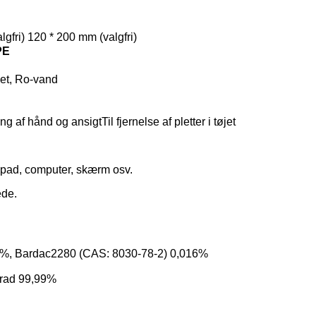
gfri) 120 * 200 mm (valgfri)
PE
et, Ro-vand
ing af hånd og ansigt
Til fjernelse af pletter i tøjet
on, pad, computer, skærm osv.
ede.
2%, Bardac2280 (CAS: 8030-78-2) 0,016%
sgrad 99,99%