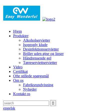
Hjem
Produkter
Alkoholservietter
Isoproply klude
Desinfektionsservietter
Briller uden øjne og linser
Håndrensende gel
Tørreserviettservietter
Video
Certifikat
Ofte stillede spørgsmål
Om os
Fabriksrundvisning
Nyheder
Kontakt os
engelsk