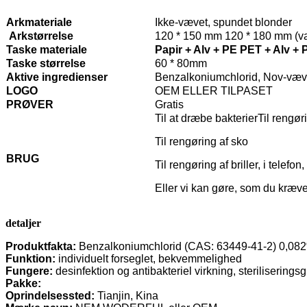
Arkmateriale
Ikke-vævet, spundet blonder
Arkstørrelse
120 * 150 mm 120 * 180 mm (val
Taske materiale
Papir + Alv + PE PET + Alv + 
Taske størrelse
60 * 80mm
Aktive ingredienser
Benzalkoniumchlorid, Nov-væv
LOGO
OEM ELLER TILPASET
PRØVER
Gratis
Til at dræbe bakterier
Til rengør
Til rengøring af sko
BRUG
Til rengøring af briller, i telef
Eller vi kan gøre, som du kræv
detaljer
Produktfakta:
Benzalkoniumchlorid (CAS: 63449-41-2) 0,08
Funktion:
individuelt forseglet, bekvemmelighed
Fungere:
desinfektion og antibakteriel virkning, sterilisering
Pakke:
Oprindelsessted:
Tianjin, Kina