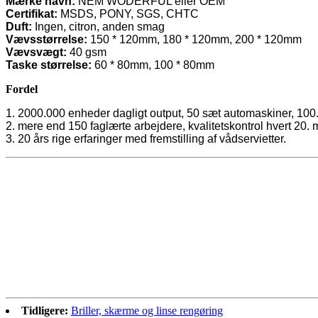
Mærke navn:
NEM WODERFUL eller OEM
Certifikat:
MSDS, PONY, SGS, CHTC
Duft:
Ingen, citron, anden smag
Vævsstørrelse:
150 * 120mm, 180 * 120mm, 200 * 120mm
Vævsvægt:
40 gsm
Taske størrelse:
60 * 80mm, 100 * 80mm
Fordel
1. 2000.000 enheder dagligt output, 50 sæt automaskiner, 10
2. mere end 150 faglærte arbejdere, kvalitetskontrol hvert 20. 
3. 20 års rige erfaringer med fremstilling af vådservietter.
Tidligere:
Briller, skærme og linse rengøring