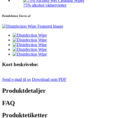
75% alkohol vådservietter
Desinfektion Tørres af
Kort beskrivelse:
Send e-mail til os
Download som PDF
Produktdetaljer
FAQ
Produktetiketter